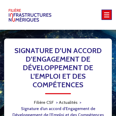
Skip
to
content
5G - Territoires intelligents - Emplois et compétences - International
SIGNATURE D’UN ACCORD
D’ENGAGEMENT DE
DÉVELOPPEMENT DE
L’EMPLOI ET DES
COMPÉTENCES
Filière CSF
>
Actualités
>
Signature d’un accord d’Engagement de
Développement de l’Emploi et des Compétences