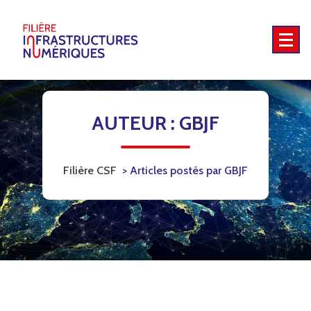
Skip
to
content
5G - Territoires intelligents - Emplois et compétences - International
AUTEUR : GBJF
Filière CSF
>
Articles postés par GBJF