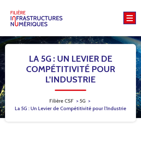
Skip
to
content
5G - Territoires intelligents - Emplois et compétences - International
LA 5G : UN LEVIER DE
COMPÉTITIVITÉ POUR
L’INDUSTRIE
Filière CSF
>
5G
>
La 5G : Un Levier de Compétitivité pour l’Industrie