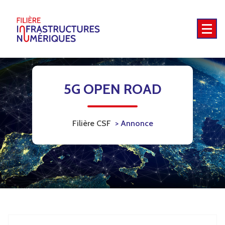
Skip
to
content
5G - Territoires intelligents - Emplois et compétences - International
5G OPEN ROAD
Filière CSF
>
Annonce